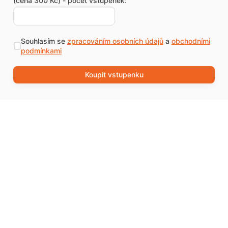
(cena 300 Kč) - počet vstupenek:
Souhlasím se
zpracováním osobních údajů
a
obchodními
podmínkami
Koupit vstupenku