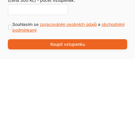
(cena 300 Kč) - počet vstupenek:
Souhlasím se
zpracováním osobních údajů
a
obchodními
podmínkami
Koupit vstupenku