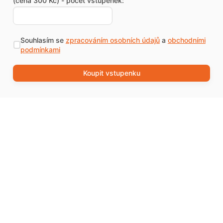
(cena 300 Kč) - počet vstupenek:
Souhlasím se
zpracováním osobních údajů
a
obchodními
podmínkami
Koupit vstupenku