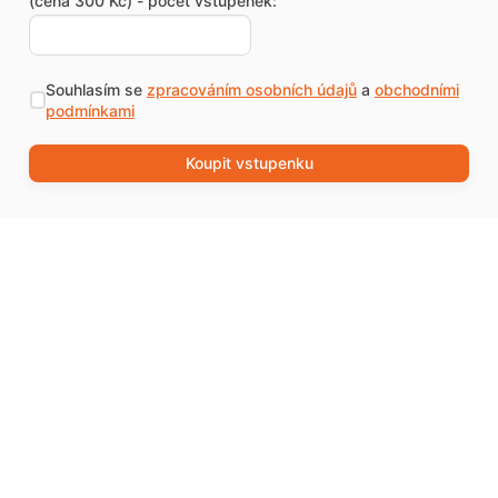
(cena 300 Kč) - počet vstupenek:
Souhlasím se
zpracováním osobních údajů
a
obchodními
podmínkami
Koupit vstupenku