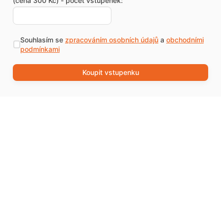
(cena 300 Kč) - počet vstupenek:
Souhlasím se
zpracováním osobních údajů
a
obchodními
podmínkami
Koupit vstupenku