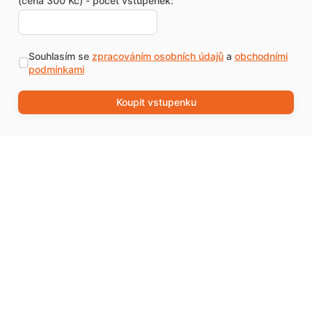
(cena 300 Kč) - počet vstupenek:
Souhlasím se
zpracováním osobních údajů
a
obchodními
podmínkami
Koupit vstupenku