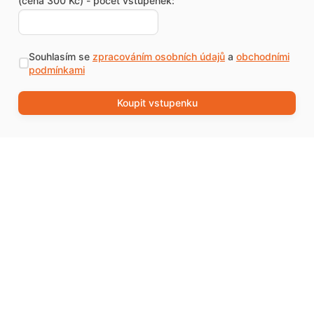
(cena 300 Kč) - počet vstupenek:
Souhlasím se
zpracováním osobních údajů
a
obchodními
podmínkami
Koupit vstupenku