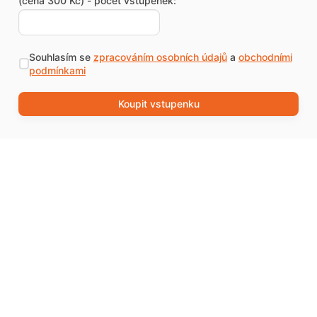
(cena 300 Kč) - počet vstupenek:
Souhlasím se
zpracováním osobních údajů
a
obchodními
podmínkami
Koupit vstupenku