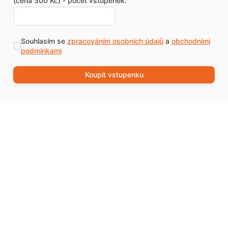
(cena 300 Kč) - počet vstupenek:
Souhlasím se
zpracováním osobních údajů
a
obchodními
podmínkami
Koupit vstupenku