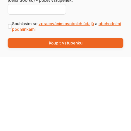
(cena 300 Kč) - počet vstupenek:
Souhlasím se
zpracováním osobních údajů
a
obchodními
podmínkami
Koupit vstupenku