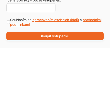
(cena 300 Kč) - počet vstupenek:
Souhlasím se
zpracováním osobních údajů
a
obchodními
podmínkami
Koupit vstupenku