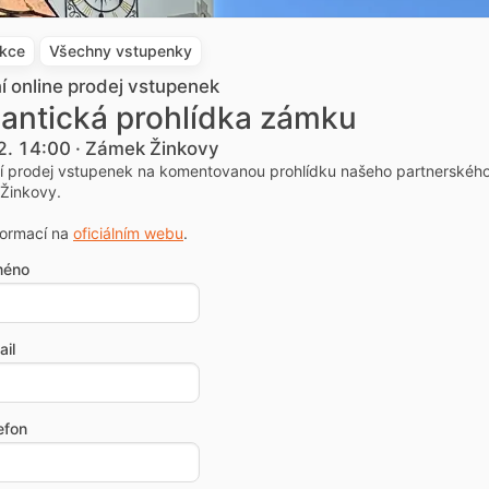
akce
Všechny vstupenky
ní online prodej vstupenek
antická prohlídka zámku
2. 14:00 · Zámek Žinkovy
ní prodej vstupenek na komentovanou prohlídku našeho partnerskéh
Žinkovy.
formací na
oficiálním webu
.
méno
il
efon