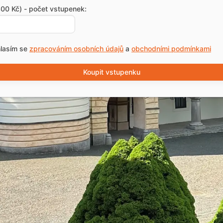
00 Kč) - počet vstupenek:
lasím se
zpracováním osobních údajů
a
obchodními podmínkami
Koupit vstupenku