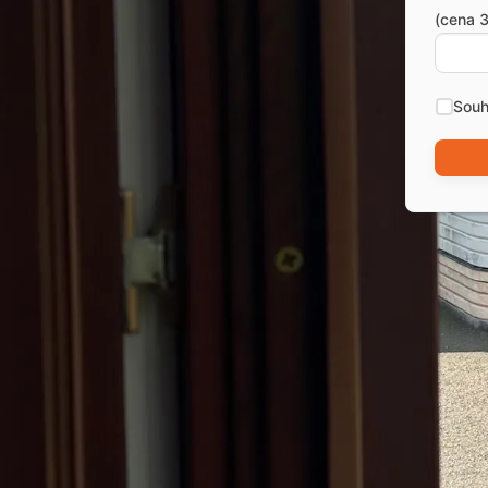
(cena 3
Souh