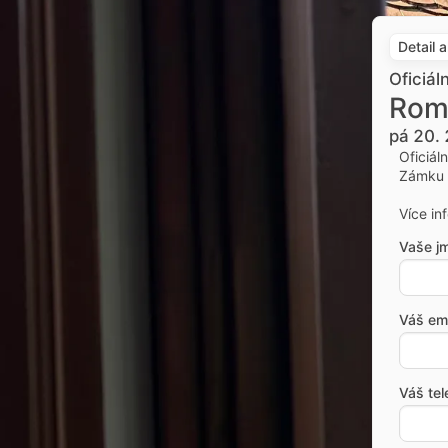
Detail 
Oficiál
Rom
pá 20. 
Oficiál
Zámku 
Více in
Vaše j
Váš ema
Váš tel