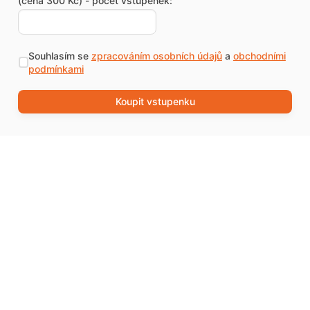
(cena 300 Kč) - počet vstupenek:
Souhlasím se
zpracováním osobních údajů
a
obchodními
podmínkami
Koupit vstupenku