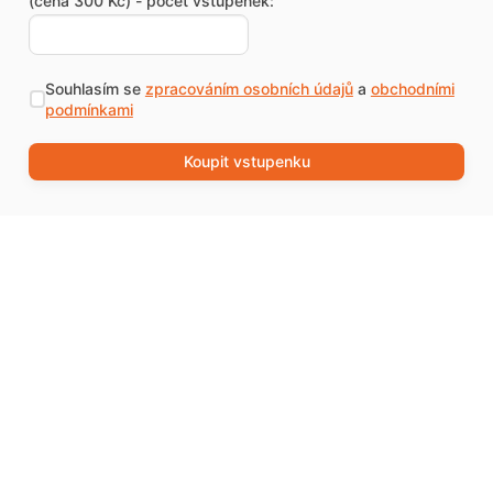
(cena 300 Kč) - počet vstupenek:
Souhlasím se
zpracováním osobních údajů
a
obchodními
podmínkami
Koupit vstupenku