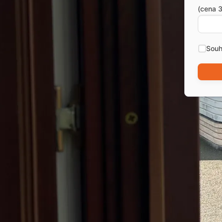
(cena 3
Souh