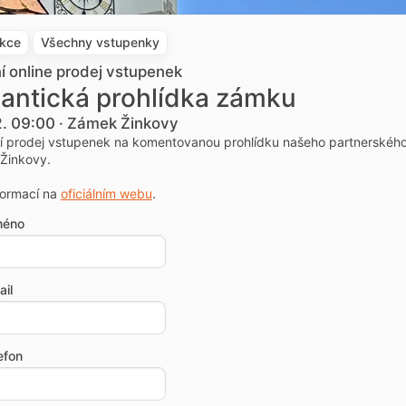
akce
Všechny vstupenky
ní online prodej vstupenek
antická prohlídka zámku
2. 09:00 · Zámek Žinkovy
ní prodej vstupenek na komentovanou prohlídku našeho partnerskéh
Žinkovy.
formací na
oficiálním webu
.
méno
il
efon