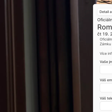
Detail 
Oficiál
Rom
čt 19. 
Oficiál
Zámku 
Více in
Vaše j
Váš ema
Váš tel