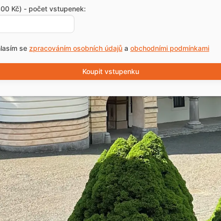
00 Kč) - počet vstupenek:
lasím se
zpracováním osobních údajů
a
obchodními podmínkami
Koupit vstupenku