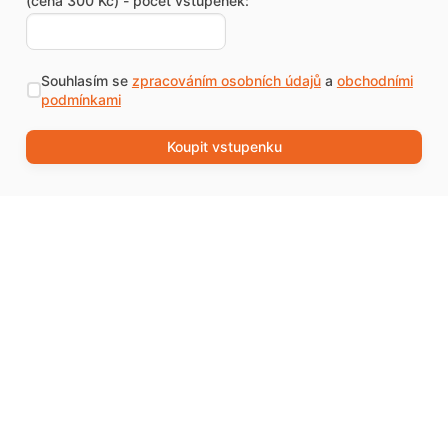
(cena 300 Kč) - počet vstupenek:
Souhlasím se
zpracováním osobních údajů
a
obchodními
podmínkami
Koupit vstupenku