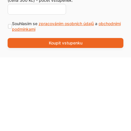
(cena 300 Kč) - počet vstupenek:
Souhlasím se
zpracováním osobních údajů
a
obchodními
podmínkami
Koupit vstupenku