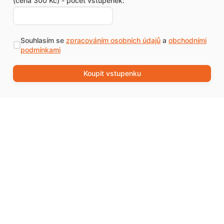
(cena 300 Kč) - počet vstupenek:
Souhlasím se
zpracováním osobních údajů
a
obchodními
podmínkami
Koupit vstupenku