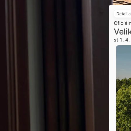
Detail 
Oficiál
Veli
st 1. 4