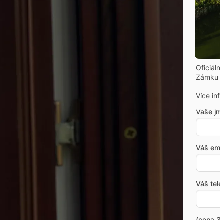
Oficiál
Zámku 
Více in
Vaše j
Váš ema
Váš tel
(cena 3