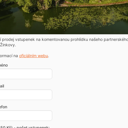
ní prodej vstupenek na komentovanou prohlídku našeho partnerskéh
Žinkovy.
formací na
oficiálním webu
.
méno
il
efon
50 Kč) - počet vstupenek: