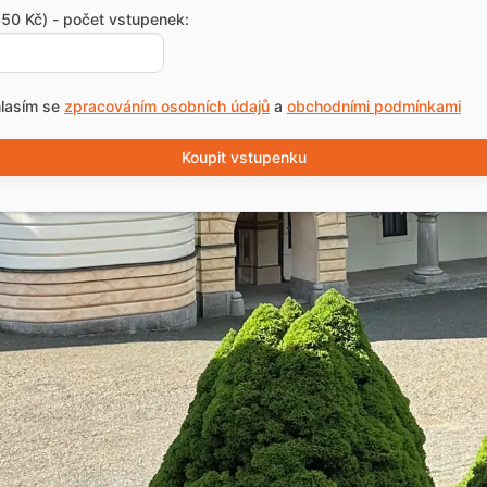
50 Kč) - počet vstupenek:
lasím se
zpracováním osobních údajů
a
obchodními podmínkami
Koupit vstupenku