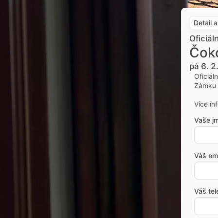
Detail 
Oficiál
Čok
pá 6. 2
Oficiál
Zámku 
Více in
Vaše j
Váš ema
Váš tel