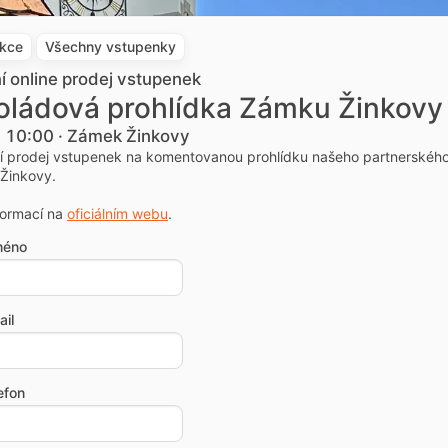
akce
Všechny vstupenky
ní online prodej vstupenek
oládová prohlídka Zámku Žinkovy
. 10:00 · Zámek Žinkovy
ní prodej vstupenek na komentovanou prohlídku našeho partnerskéh
Žinkovy.
formací na
oficiálním webu
.
méno
il
efon