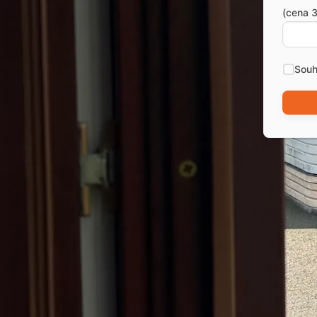
(cena 3
Souh