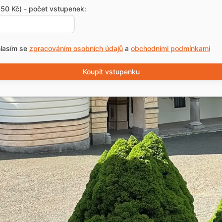
50 Kč) - počet vstupenek:
lasím se
zpracováním osobních údajů
a
obchodními podmínkami
Koupit vstupenku