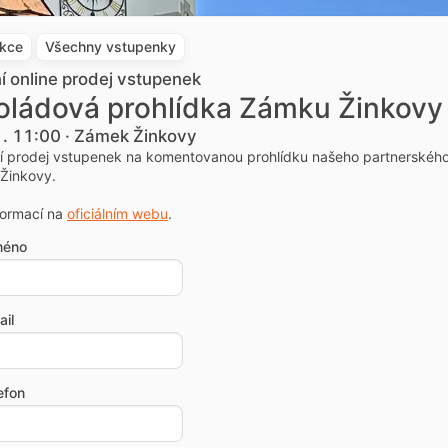
akce
Všechny vstupenky
ní online prodej vstupenek
oládová prohlídka Zámku Žinkovy
1. 11:00 · Zámek Žinkovy
ní prodej vstupenek na komentovanou prohlídku našeho partnerskéh
Žinkovy.
formací na
oficiálním webu
.
méno
il
efon