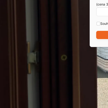
(cena 3
Souh