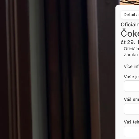
Detail 
Oficiál
Čok
čt 29. 
Oficiál
Zámku 
Více in
Vaše j
Váš ema
Váš tel