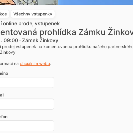
akce
Všechny vstupenky
ní online prodej vstupenek
entovaná prohlídka Zámku Žinko
1. 09:00 · Zámek Žinkovy
ní prodej vstupenek na komentovanou prohlídku našeho partnerskéh
Žinkovy.
formací na
oficiálním webu
.
méno
il
efon