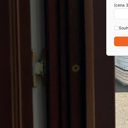
(cena 3
Souh