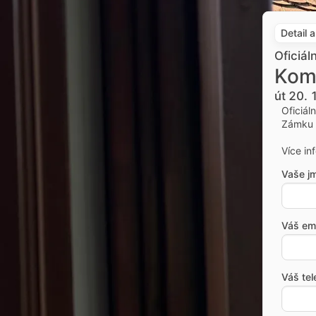
Detail 
Oficiál
Kom
út 20. 
Oficiál
Zámku 
Více in
Vaše j
Váš ema
Váš tel