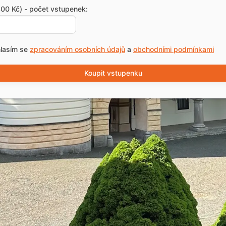
00 Kč) - počet vstupenek:
lasím se
zpracováním osobních údajů
a
obchodními podmínkami
Koupit vstupenku