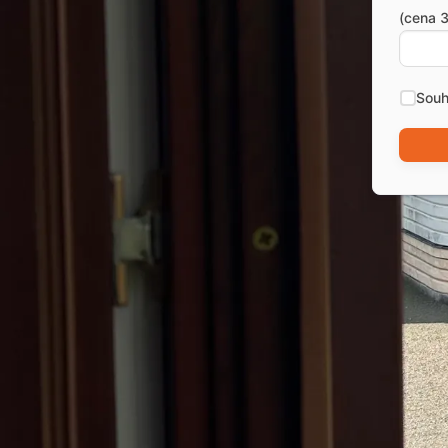
(cena 3
Souh