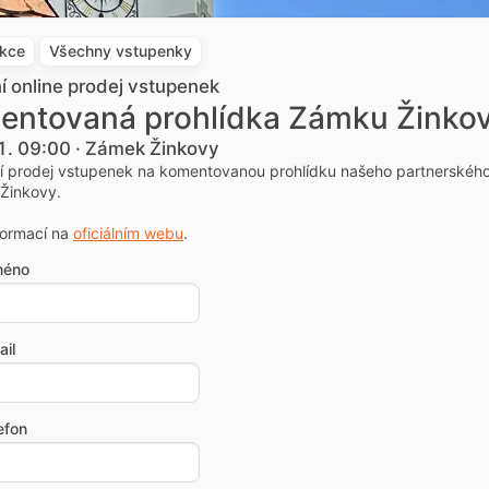
akce
Všechny vstupenky
ní online prodej vstupenek
entovaná prohlídka Zámku Žinko
1. 09:00 · Zámek Žinkovy
ní prodej vstupenek na komentovanou prohlídku našeho partnerskéh
Žinkovy.
formací na
oficiálním webu
.
méno
il
efon