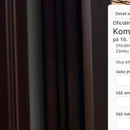
Detail 
Oficiál
Kom
pá 16. 
Oficiál
Zámku 
Více in
Vaše j
Váš ema
Váš tel