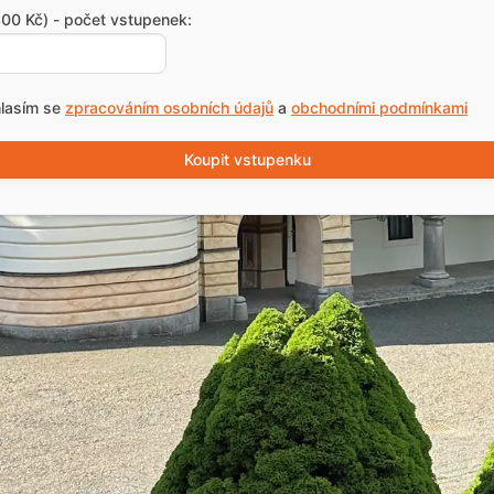
00 Kč) - počet vstupenek:
lasím se
zpracováním osobních údajů
a
obchodními podmínkami
Koupit vstupenku