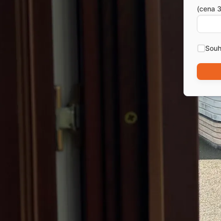
(cena 3
Souh