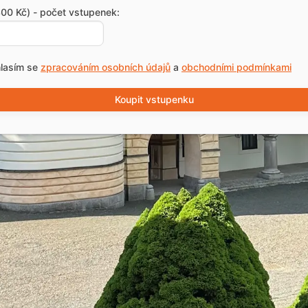
00 Kč) - počet vstupenek:
lasím se
zpracováním osobních údajů
a
obchodními podmínkami
Koupit vstupenku