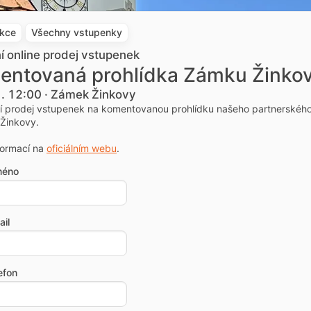
akce
Všechny vstupenky
ní online prodej vstupenek
entovaná prohlídka Zámku Žinko
1. 12:00 · Zámek Žinkovy
ní prodej vstupenek na komentovanou prohlídku našeho partnerskéh
Žinkovy.
formací na
oficiálním webu
.
méno
il
efon