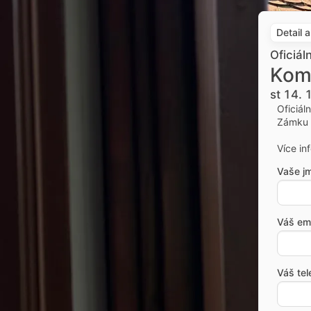
Detail 
Oficiál
Kom
st 14. 
Oficiál
Zámku 
Více in
Vaše j
Váš ema
Váš tel