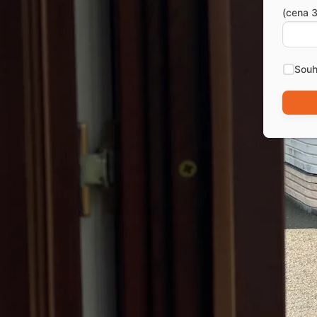
(cena 3
Souh