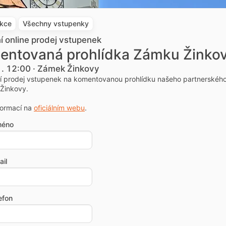
akce
Všechny vstupenky
ní online prodej vstupenek
entovaná prohlídka Zámku Žinko
1. 12:00 · Zámek Žinkovy
ní prodej vstupenek na komentovanou prohlídku našeho partnerskéh
Žinkovy.
formací na
oficiálním webu
.
méno
il
efon