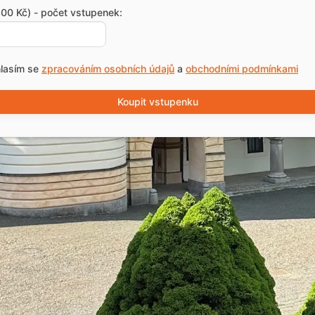
00 Kč) - počet vstupenek:
lasím se
zpracováním osobních údajů
a
obchodními podmínkami
Koupit vstupenku