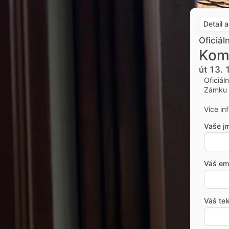
Detail 
Oficiál
Kom
út 13. 
Oficiál
Zámku 
Více in
Vaše j
Váš ema
Váš tel