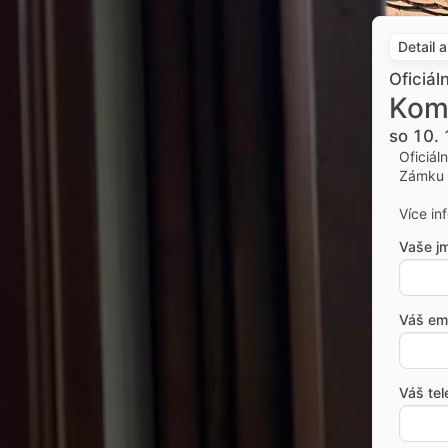
Detail 
Oficiál
Kom
so 10. 
Oficiál
Zámku 
Více in
Vaše j
Váš ema
Váš tel