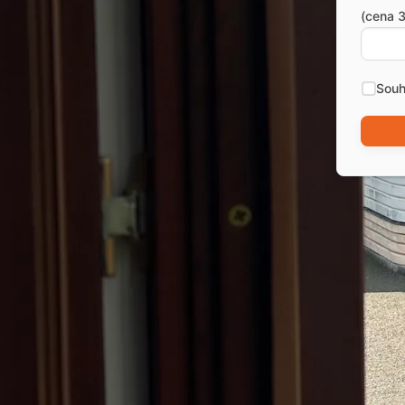
(cena 3
Souh