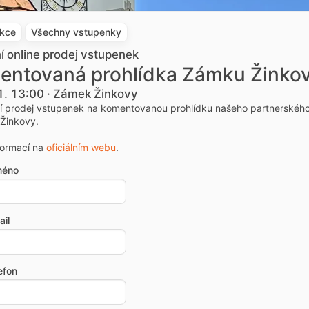
akce
Všechny vstupenky
ní online prodej vstupenek
entovaná prohlídka Zámku Žinko
1. 13:00 · Zámek Žinkovy
ní prodej vstupenek na komentovanou prohlídku našeho partnerskéh
Žinkovy.
formací na
oficiálním webu
.
méno
il
efon