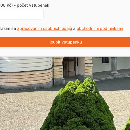
00 Kč) - počet vstupenek:
lasím se
zpracováním osobních údajů
a
obchodními podmínkami
Koupit vstupenku