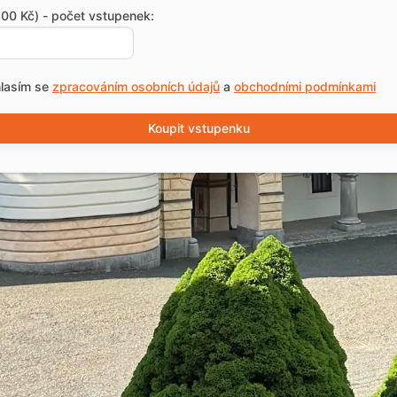
00 Kč) - počet vstupenek:
lasím se
zpracováním osobních údajů
a
obchodními podmínkami
Koupit vstupenku