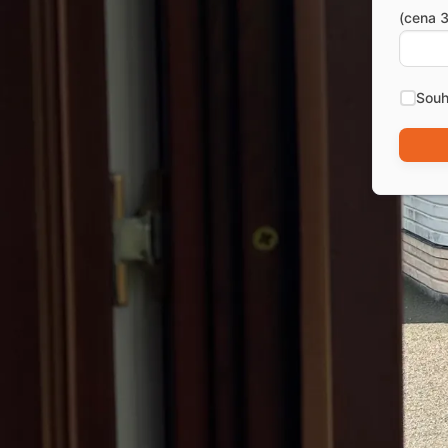
(cena 3
Souh