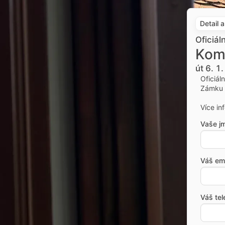
Detail 
Oficiál
Kom
út 6. 1
Oficiál
Zámku 
Více in
Vaše j
Váš ema
Váš tel