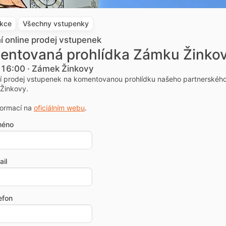
akce
Všechny vstupenky
ní online prodej vstupenek
entovaná prohlídka Zámku Žinko
. 16:00 · Zámek Žinkovy
ní prodej vstupenek na komentovanou prohlídku našeho partnerskéh
Žinkovy.
formací na
oficiálním webu
.
méno
il
efon