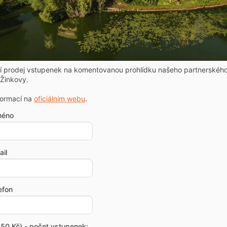
ní prodej vstupenek na komentovanou prohlídku našeho partnerskéh
Žinkovy.
formací na
oficiálním webu
.
méno
il
efon
50 Kč) - počet vstupenek: