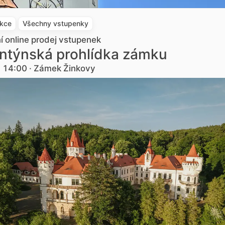
akce
Všechny vstupenky
ní online prodej vstupenek
ntýnská prohlídka zámku
. 14:00 · Zámek Žinkovy