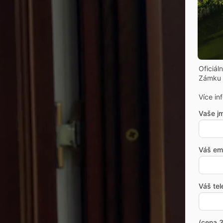
Oficiál
Zámku 
Více in
Vaše j
Váš ema
Váš tel
(cena 3