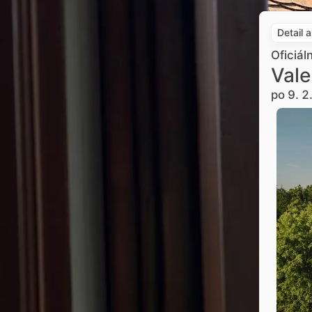
Detail 
Oficiál
Vale
po 9. 2