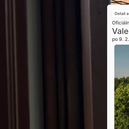
Detail 
Oficiál
Vale
po 9. 2