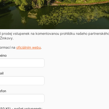
ní prodej vstupenek na komentovanou prohlídku našeho partnerskéh
Žinkovy.
formací na
oficiálním webu
.
méno
il
efon
50 Kč) - počet vstupenek: