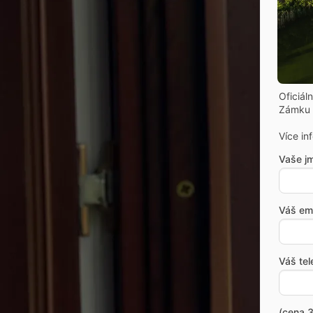
Oficiál
Zámku 
Více in
Vaše j
Váš ema
Váš tel
(cena 3