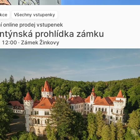
akce
Všechny vstupenky
ní online prodej vstupenek
ntýnská prohlídka zámku
. 12:00 · Zámek Žinkovy