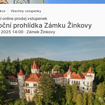
akce
Všechny vstupenky
ní online prodej vstupenek
ční prohlídka Zámku Žinkovy
. 2025 14:00 · Zámek Žinkovy