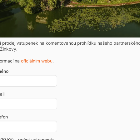
ní prodej vstupenek na komentovanou prohlídku našeho partnerskéh
Žinkovy.
formací na
oficiálním webu
.
méno
il
efon
00 Kč) - počet vstupenek: