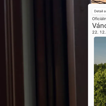
Detail 
Oficiál
Váno
22. 12