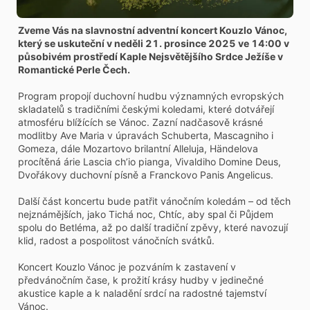
Zveme Vás na slavnostní adventní koncert Kouzlo Vánoc,
který se uskuteční v neděli 21. prosince 2025 ve 14:00 v
působivém prostředí Kaple Nejsvětějšího Srdce Ježíše v
Romantické Perle Čech.
Program propojí duchovní hudbu významných evropských
skladatelů s tradičními českými koledami, které dotvářejí
atmosféru blížících se Vánoc. Zazní nadčasově krásné
modlitby Ave Maria v úpravách Schuberta, Mascagniho i
Gomeza, dále Mozartovo brilantní Alleluja, Händelova
procítěná árie Lascia ch’io pianga, Vivaldiho Domine Deus,
Dvořákovy duchovní písně a Franckovo Panis Angelicus.
Další část koncertu bude patřit vánočním koledám – od těch
nejznámějších, jako Tichá noc, Chtíc, aby spal či Půjdem
spolu do Betléma, až po další tradiční zpěvy, které navozují
klid, radost a pospolitost vánočních svátků.
Koncert Kouzlo Vánoc je pozváním k zastavení v
předvánočním čase, k prožití krásy hudby v jedinečné
akustice kaple a k naladění srdcí na radostné tajemství
Vánoc.