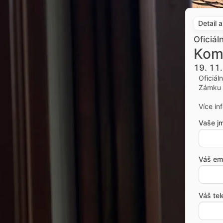
Detail 
Oficiál
Kom
19. 11
Oficiál
Zámku 
Více in
Vaše j
Váš ema
Váš tel