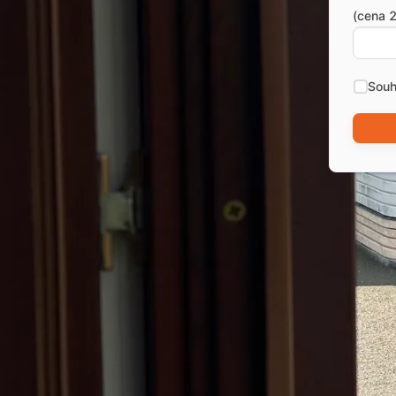
(cena 2
Souh