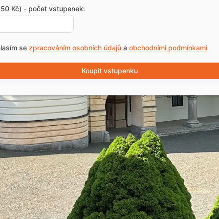
50 Kč) - počet vstupenek:
lasím se
zpracováním osobních údajů
a
obchodními podmínkami
Koupit vstupenku