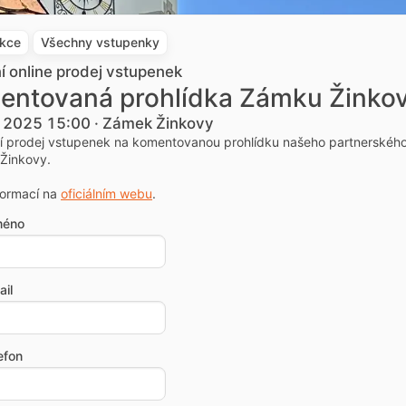
akce
Všechny vstupenky
ní online prodej vstupenek
entovaná prohlídka Zámku Žinko
. 2025 15:00 · Zámek Žinkovy
ní prodej vstupenek na komentovanou prohlídku našeho partnerskéh
Žinkovy.
formací na
oficiálním webu
.
méno
il
efon