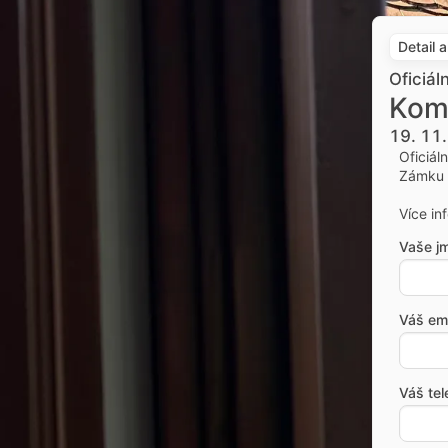
Detail 
Oficiál
Kom
19. 11
Oficiál
Zámku 
Více in
Vaše j
Váš ema
Váš tel