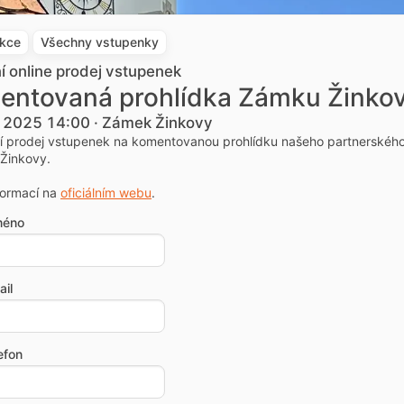
akce
Všechny vstupenky
ní online prodej vstupenek
entovaná prohlídka Zámku Žinko
. 2025 14:00 · Zámek Žinkovy
ní prodej vstupenek na komentovanou prohlídku našeho partnerskéh
Žinkovy.
formací na
oficiálním webu
.
méno
il
efon