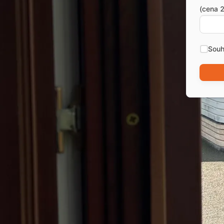
(cena 2
Souh