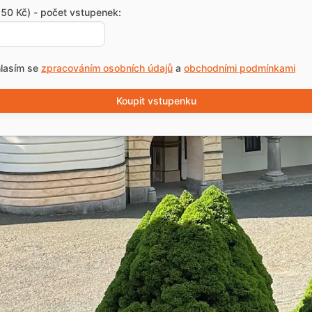
50 Kč) - počet vstupenek:
lasím se
zpracováním osobních údajů
a
obchodními podmínkami
Koupit vstupenku