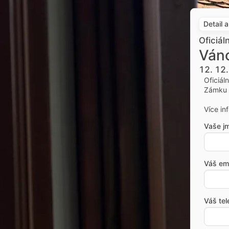
Detail 
Oficiál
Váno
12. 12
Oficiál
Zámku 
Více in
Vaše j
Váš ema
Váš tel