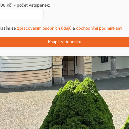
00 Kč) - počet vstupenek:
lasím se
zpracováním osobních údajů
a
obchodními podmínkami
Koupit vstupenku