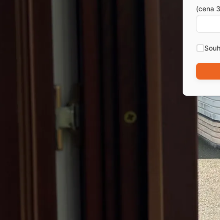
(cena 3
Souh