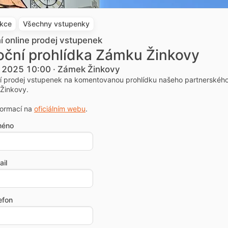
akce
Všechny vstupenky
ní online prodej vstupenek
ční prohlídka Zámku Žinkovy
. 2025 10:00 · Zámek Žinkovy
ní prodej vstupenek na komentovanou prohlídku našeho partnerskéh
Žinkovy.
formací na
oficiálním webu
.
méno
il
efon