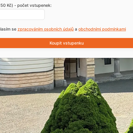
50 Kč) - počet vstupenek:
lasím se
zpracováním osobních údajů
a
obchodními podmínkami
Koupit vstupenku