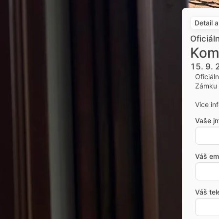
Detail 
Oficiál
Kom
15. 9.
Oficiál
Zámku 
Více in
Vaše j
Váš ema
Váš tel