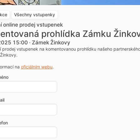
akce
Všechny vstupenky
ní online prodej vstupenek
entovaná prohlídka Zámku Žinko
 2025 15:00 · Zámek Žinkovy
ní prodej vstupenek na komentovanou prohlídku našeho partnerskéh
Žinkovy.
formací na
oficiálním webu
.
méno
il
efon