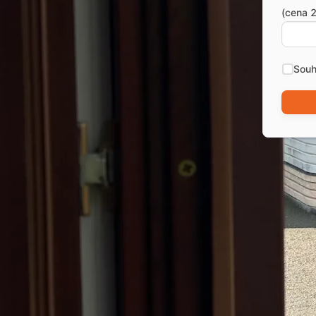
(cena 2
Souh