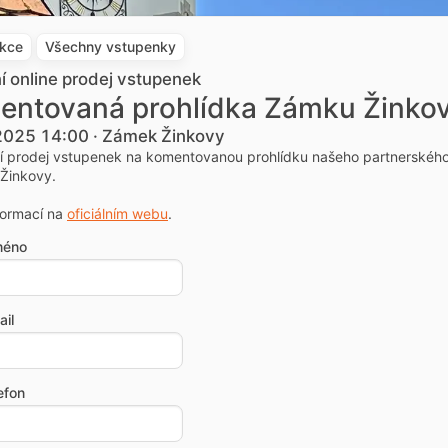
akce
Všechny vstupenky
ní online prodej vstupenek
entovaná prohlídka Zámku Žinko
 2025 14:00 · Zámek Žinkovy
ní prodej vstupenek na komentovanou prohlídku našeho partnerskéh
Žinkovy.
formací na
oficiálním webu
.
méno
il
efon