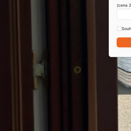
(cena 2
Souh