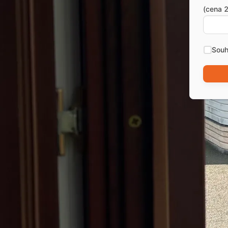
(cena 2
Souh