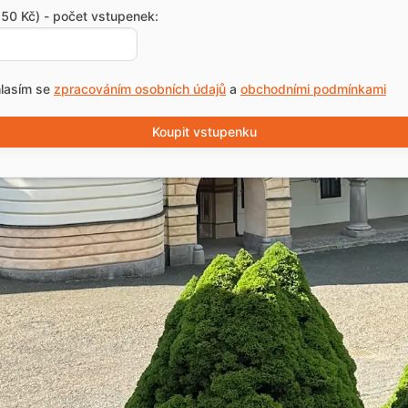
50 Kč) - počet vstupenek:
lasím se
zpracováním osobních údajů
a
obchodními podmínkami
Koupit vstupenku