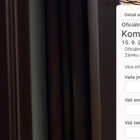
Detail 
Oficiál
Kom
15. 9.
Oficiál
Zámku 
Více in
Vaše j
Váš ema
Váš tel