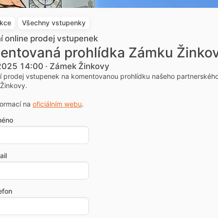
akce
Všechny vstupenky
ní online prodej vstupenek
entovaná prohlídka Zámku Žinko
 2025 14:00 · Zámek Žinkovy
ní prodej vstupenek na komentovanou prohlídku našeho partnerskéh
Žinkovy.
formací na
oficiálním webu
.
méno
il
efon