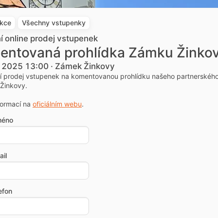
akce
Všechny vstupenky
ní online prodej vstupenek
entovaná prohlídka Zámku Žinko
. 2025 13:00 · Zámek Žinkovy
ní prodej vstupenek na komentovanou prohlídku našeho partnerskéh
Žinkovy.
formací na
oficiálním webu
.
méno
il
efon