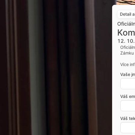
Detail 
Oficiál
Kom
12. 10
Oficiál
Zámku 
Více in
Vaše j
Váš ema
Váš tel