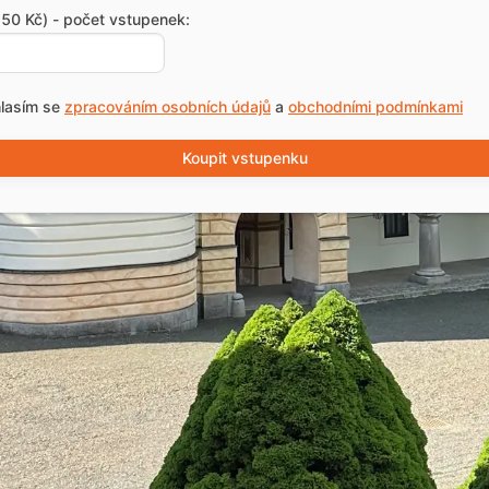
50 Kč) - počet vstupenek:
lasím se
zpracováním osobních údajů
a
obchodními podmínkami
Koupit vstupenku