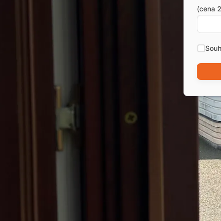
(cena 2
Souh