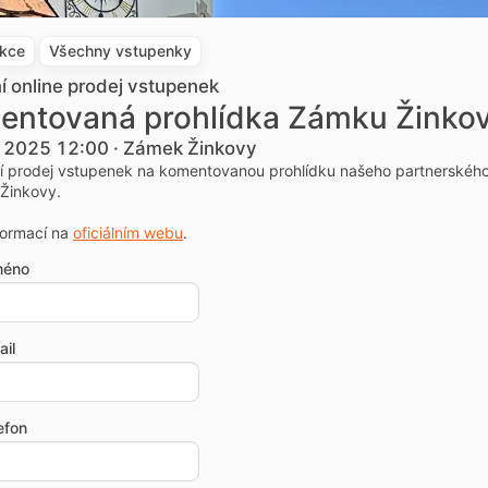
akce
Všechny vstupenky
ní online prodej vstupenek
entovaná prohlídka Zámku Žinko
. 2025 12:00 · Zámek Žinkovy
ní prodej vstupenek na komentovanou prohlídku našeho partnerskéh
Žinkovy.
formací na
oficiálním webu
.
méno
il
efon