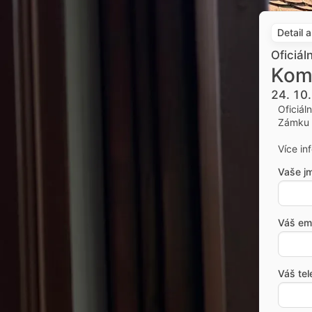
Detail 
Oficiál
Kom
24. 10
Oficiál
Zámku 
Více in
Vaše j
Váš ema
Váš tel