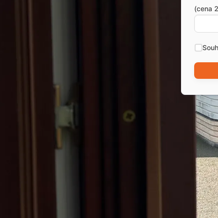
(cena 2
Souh