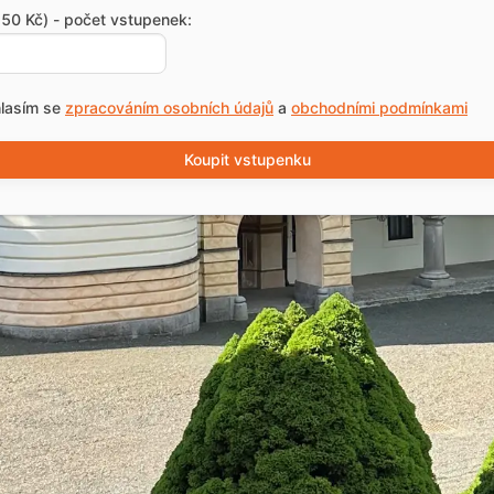
50 Kč) - počet vstupenek:
lasím se
zpracováním osobních údajů
a
obchodními podmínkami
Koupit vstupenku