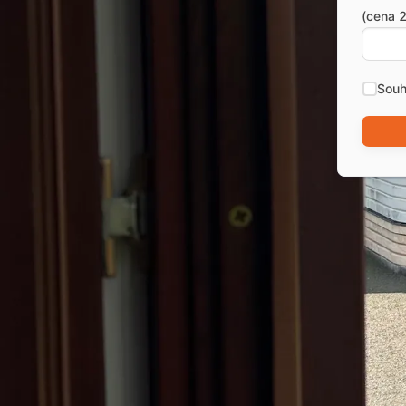
(cena 2
Souh