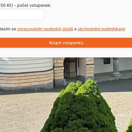
50 Kč) - počet vstupenek:
lasím se
zpracováním osobních údajů
a
obchodními podmínkami
Koupit vstupenku