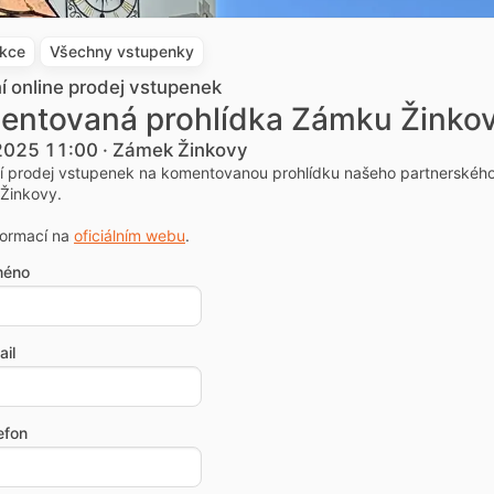
akce
Všechny vstupenky
ní online prodej vstupenek
entovaná prohlídka Zámku Žinko
 2025 11:00 · Zámek Žinkovy
ní prodej vstupenek na komentovanou prohlídku našeho partnerskéh
Žinkovy.
formací na
oficiálním webu
.
méno
il
efon