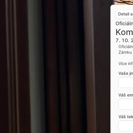
Detail 
Oficiál
Kom
7. 10.
Oficiál
Zámku 
Více in
Vaše j
Váš ema
Váš tel