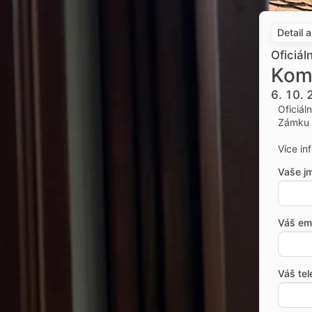
Detail 
Oficiál
Kom
6. 10.
Oficiál
Zámku 
Více in
Vaše j
Váš ema
Váš tel