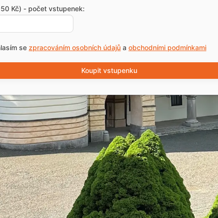
50 Kč) - počet vstupenek:
lasím se
zpracováním osobních údajů
a
obchodními podmínkami
Koupit vstupenku