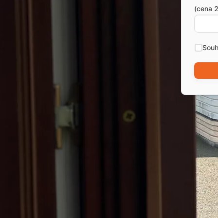
(cena 2
Souh