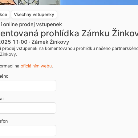
akce
Všechny vstupenky
ní online prodej vstupenek
entovaná prohlídka Zámku Žinko
 2025 11:00 · Zámek Žinkovy
ní prodej vstupenek na komentovanou prohlídku našeho partnerskéh
Žinkovy.
formací na
oficiálním webu
.
méno
il
efon