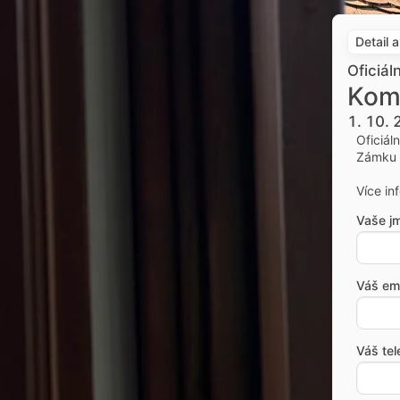
Detail 
Oficiál
Kom
1. 10.
Oficiál
Zámku 
Více in
Vaše j
Váš ema
Váš tel