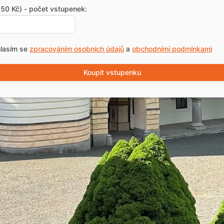
50 Kč) - počet vstupenek:
lasím se
zpracováním osobních údajů
a
obchodními podmínkami
Koupit vstupenku