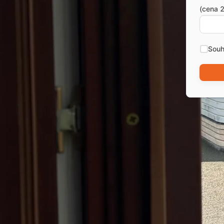
(cena 2
Souh