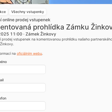
akce
Všechny vstupenky
ní online prodej vstupenek
entovaná prohlídka Zámku Žinko
 2025 11:00 · Zámek Žinkovy
ní prodej vstupenek na komentovanou prohlídku našeho partnerskéh
Žinkovy.
formací na
oficiálním webu
.
méno
il
efon