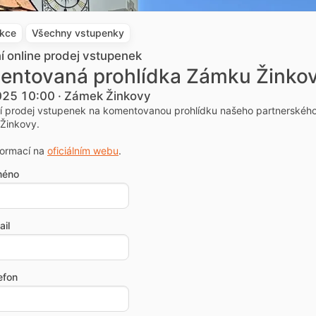
akce
Všechny vstupenky
ní online prodej vstupenek
entovaná prohlídka Zámku Žinko
2025 10:00 · Zámek Žinkovy
ní prodej vstupenek na komentovanou prohlídku našeho partnerskéh
Žinkovy.
formací na
oficiálním webu
.
méno
il
efon