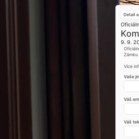
Detail 
Oficiál
Kom
9. 9. 
Oficiál
Zámku 
Více in
Vaše j
Váš ema
Váš tel