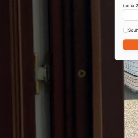
(cena 2
Souh