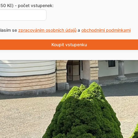
50 Kč) - počet vstupenek:
lasím se
zpracováním osobních údajů
a
obchodními podmínkami
Koupit vstupenku