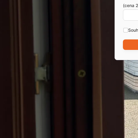
(cena 2
Souh