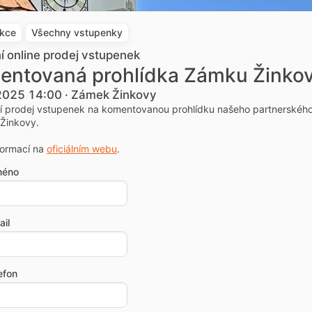
akce
Všechny vstupenky
ní online prodej vstupenek
entovaná prohlídka Zámku Žinko
 2025 14:00 · Zámek Žinkovy
ní prodej vstupenek na komentovanou prohlídku našeho partnerskéh
Žinkovy.
formací na
oficiálním webu
.
méno
il
efon