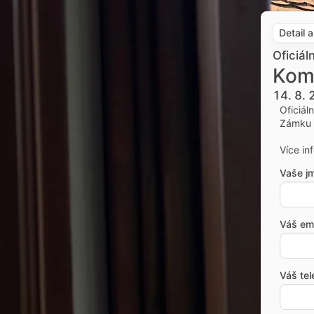
Detail 
Oficiál
Kom
14. 8.
Oficiál
Zámku 
Více in
Vaše j
Váš ema
Váš tel