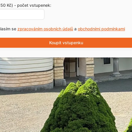
50 Kč) - počet vstupenek:
lasím se
zpracováním osobních údajů
a
obchodními podmínkami
Koupit vstupenku