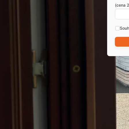
(cena 2
Souh