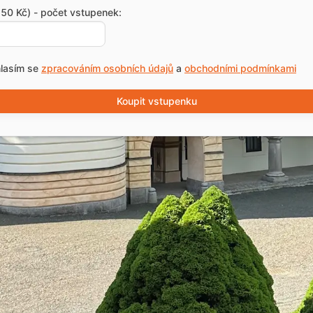
50 Kč) - počet vstupenek:
lasím se
zpracováním osobních údajů
a
obchodními podmínkami
Koupit vstupenku