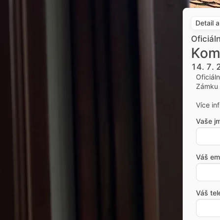
Detail 
Oficiál
Kom
14. 7.
Oficiál
Zámku 
Více in
Vaše j
Váš ema
Váš tel