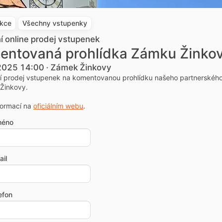
akce
Všechny vstupenky
ní online prodej vstupenek
entovaná prohlídka Zámku Žinko
 2025 14:00 · Zámek Žinkovy
ní prodej vstupenek na komentovanou prohlídku našeho partnerskéh
Žinkovy.
formací na
oficiálním webu
.
méno
il
efon