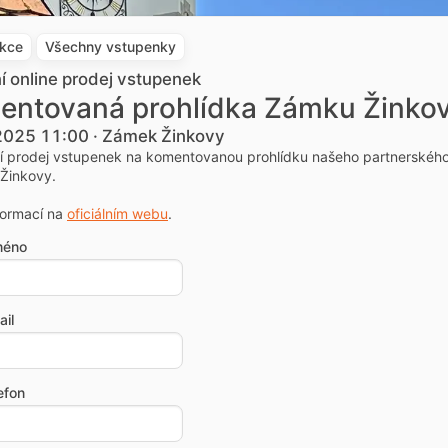
akce
Všechny vstupenky
ní online prodej vstupenek
entovaná prohlídka Zámku Žinko
 2025 11:00 · Zámek Žinkovy
ní prodej vstupenek na komentovanou prohlídku našeho partnerskéh
Žinkovy.
formací na
oficiálním webu
.
méno
il
efon