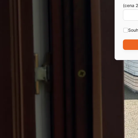
(cena 2
Souh