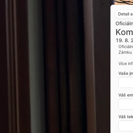
Detail 
Oficiál
Kom
19. 8.
Oficiál
Zámku 
Více in
Vaše j
Váš ema
Váš tel