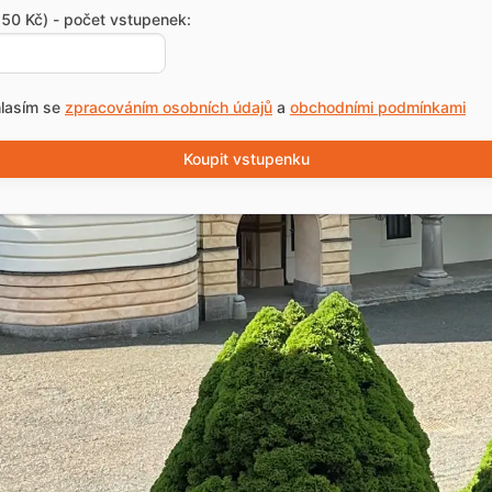
50 Kč) - počet vstupenek:
lasím se
zpracováním osobních údajů
a
obchodními podmínkami
Koupit vstupenku