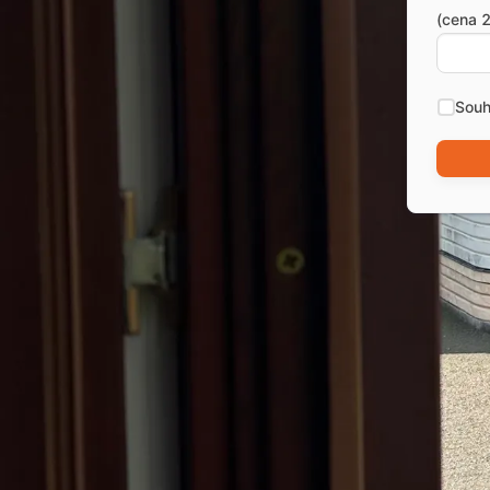
(cena 2
Souh