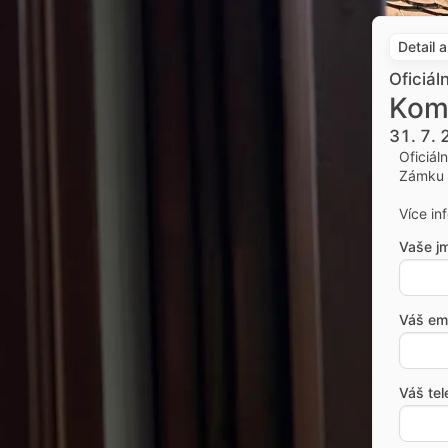
Detail 
Oficiál
Kom
31. 7.
Oficiál
Zámku 
Více in
Vaše j
Váš ema
Váš tel