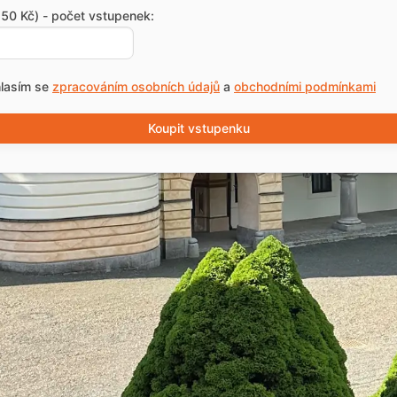
50 Kč) - počet vstupenek:
lasím se
zpracováním osobních údajů
a
obchodními podmínkami
Koupit vstupenku