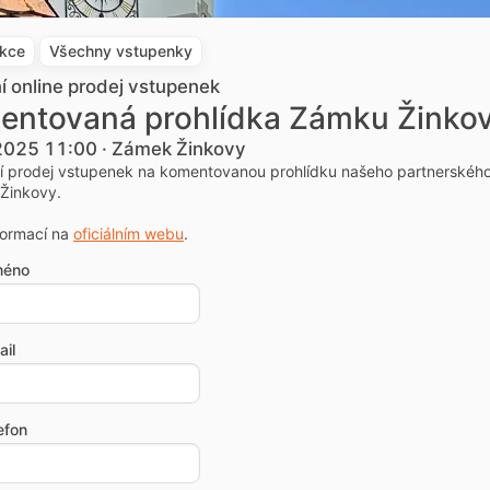
akce
Všechny vstupenky
ní online prodej vstupenek
entovaná prohlídka Zámku Žinko
 2025 11:00 · Zámek Žinkovy
ní prodej vstupenek na komentovanou prohlídku našeho partnerskéh
Žinkovy.
formací na
oficiálním webu
.
méno
il
efon