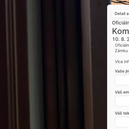
Detail 
Oficiál
Kom
10. 8.
Oficiál
Zámku 
Více in
Vaše j
Váš ema
Váš tel