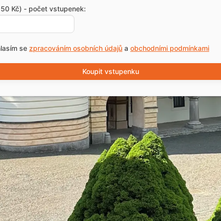
50 Kč) - počet vstupenek:
lasím se
zpracováním osobních údajů
a
obchodními podmínkami
Koupit vstupenku