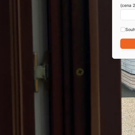
(cena 2
Souh