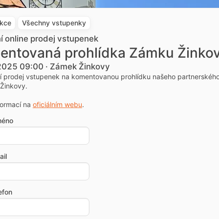
akce
Všechny vstupenky
ní online prodej vstupenek
entovaná prohlídka Zámku Žinko
 2025 09:00 · Zámek Žinkovy
ní prodej vstupenek na komentovanou prohlídku našeho partnerskéh
Žinkovy.
formací na
oficiálním webu
.
méno
il
efon