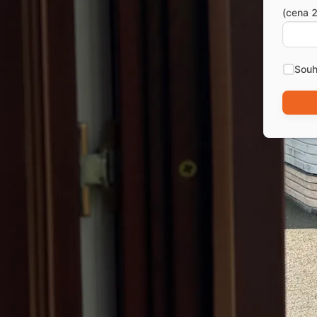
(cena 2
Souh