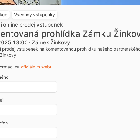
akce
Všechny vstupenky
ní online prodej vstupenek
entovaná prohlídka Zámku Žinko
 2025 13:00 · Zámek Žinkovy
ní prodej vstupenek na komentovanou prohlídku našeho partnerskéh
Žinkovy.
formací na
oficiálním webu
.
méno
il
efon