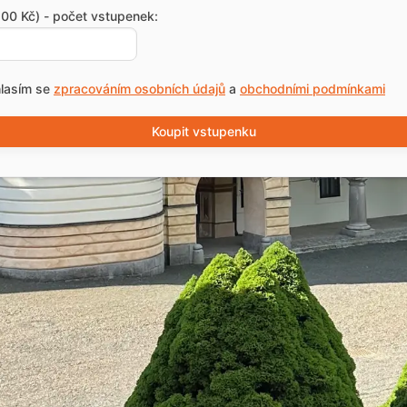
00 Kč) - počet vstupenek:
lasím se
zpracováním osobních údajů
a
obchodními podmínkami
Koupit vstupenku