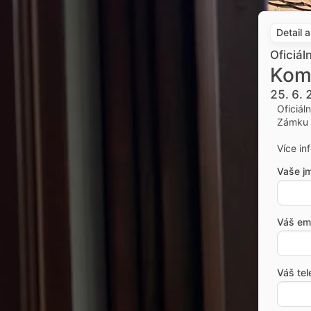
Detail 
Oficiál
Kom
25. 6.
Oficiál
Zámku 
Více in
Vaše j
Váš ema
Váš tel